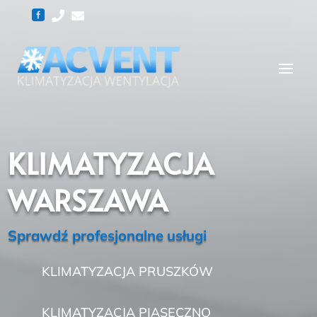



KLIMATYZACJA
WARSZAWA
Sprawdź profesjonalne usługi
KLIMATYZACJA PRUSZKÓW
KLIMATYZACJA PIASECZNO