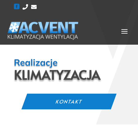



Realizacje
KLIMATYZACJA
KONTAKT